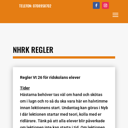
TELEFON: 0708958702
NHRK REGLER
Regler Vt 26 för ridskolans elever
Tider
Hästarna behöver tas väl om hand och skötas
om i lugn och ro så du ska vara här en halvtimme
innan lektionens start. Undantag kan göras i Nyb
I där lektionen startar med teori, kolla med er
ridlärare. Tänk på att alla elever blir påverkade
om lektionen inte kan starta i tid. Om lektionen