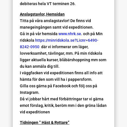
debiteras hela VT terminen 26.
Anslagstavlor, Hemsidan
Titta på våra anslagstavlor! De finns vid
manegeingången samt vid expeditionen.
Gå in på vår hemsida
www.nhrk.se
. och på Min
ridskola
https://minridskola.se?Licnr=6490-
8242-0950
där vi informerar om läger,
lovverksamhet, tävlingar, mm. På min ridskola
ligger aktuella kurser, blåbärshoppning mm som
du kan anmäla dig till.
I väggfacken vid expeditionen finns all info att
hämta för den som vill ha i pappersform.
Gilla oss gärna på Facebook och följ oss på
Instagram.
Då vi jobbar hårt med förbättringar tar vi gärna
emot förslag, kritik, beröm mm i den gröna lådan
vid expeditionen
Tidningen ” Häst & Ryttare”