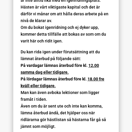
är inte alltid lika med en igenridningsplats.
Hästen är vårt viktigaste kapital och det är
därför vi månar om att hålla deras arbete på en
nivå de klarar av.
Om du bokat igenridning och ej dyker upp,
kommer detta tillfälle att bokas av som om du
varit här och ridit igen.
Du kan rida igen under förutsättning att du
lämnat återbud på följande sätt:
På vardagar lämnas återbud före kl.
12.00
samma dag eller tidigare.
På lördagar lämnas återbud före kl.
18.00 fre
kväll eller tidigare.
Man kan även avboka lektioner som ligger
framåt i tiden.
Även om du är sent ute och inte kan komma,
lämna återbud ändå, det hjälper oss när
ridlärarna gör hästlistan så hästarna får gå så
jämnt som möjligt.