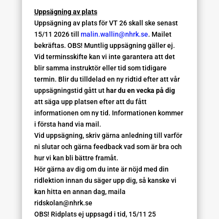
Uppsägning av plats
Uppsägning av plats för VT 26 skall ske senast
15/11 2026 till
malin.wallin@nhrk.se
. Mailet
bekräftas. OBS! Muntlig uppsägning gäller ej.
Vid terminsskifte kan vi inte garantera att det
blir samma instruktör eller tid som tidigare
termin. Blir du tilldelad en ny ridtid efter att vår
uppsägningstid gått ut
har du en vecka på dig
att säga upp platsen efter att du fått
informationen om ny tid. Informationen kommer
i första hand via mail.
Vid uppsägning, skriv gärna anledning till varför
ni slutar och gärna feedback vad som är bra och
hur vi kan bli bättre framåt.
Hör gärna av dig om du inte är nöjd med din
ridlektion innan du säger upp dig, så kanske vi
kan hitta en annan dag, maila
ridskolan@nhrk.se
OBS! Ridplats ej uppsagd i tid, 15/11 25