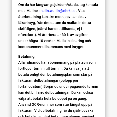
Om du har
långvarig sjukdom/skada,
tag kontakt
med Maline
malin.wallin@nhrk.se
. Viss
återbetalning kan ske mot uppvisande av
läkarintyg, från det datum du mailat in detta
skriftligen, (när vi har det tillhanda, ej i
efterskott). Vi återbetalar 80 % av avgiften
under högst 10 veckor. Maila in clearing och
kontonummer tillsammans med intyget.
Betalning
Alla ridnande har abonnemang på platsen som
fortlöper termin till termin. Du kan välja att
betala enligt den betalningsplan som står på
fakturan, delbetalningar (belopp per
förfallodatum) Börjar du under pågående termin
kan det bli färre delbetalningar. Du kan också
välja att betala hela beloppet på en gång.
Använd OCR-nummer som står längst upp på
fakturan. Vid delbetalning får du själv bevaka
och betala in enligt betalningsplanen, använd