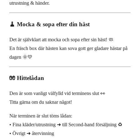
utrustning & händer.
🧹 Mocka & sopa efter din häst
Det är självklart att mocka och sopa efter sin häst! 🧼
En fräsch box där hästen kan sova gott ger gladare hästar på
dagen 🌞💛
🧤 Hittelådan
Den är som vanligt välfylld vid terminens slut 👀
Titta gärna om du saknar något!
När terminen är slut töms lådan:
• Fina kläder/utrustning ➜ till Second-hand försäljning ♻️
• Övrigt ➜ återvinning