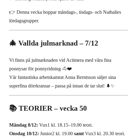
👉 Denna vecka hoppar måndags-, tisdags- och Nathalies
lördagsgrupper.
🎄 Vallda julmarknad – 7/12
Vi finns på julmarknaden vid Actimera med våra fina
ponnysar för ponnyridning 🐴❤️
Vår fantastiska arbetskamrat Anna Berntsson säljer sina
superfina dörrkransar – passa på innan de tar slut! 🌲✨
📚 TEORIER – vecka 50
Måndag 8/12:
Vux1 kl. 18.15–19.00 teori.
Onsdag 10/12:
Junior2 kl. 19.00
samt
Vux3 kl. 20.30 teori.