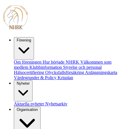
Förening
Om föreningen
Hur började NHRK
Välkommen som
medlem
Klubbinformation
Styrelse och personal
Hälsocertifiering
Olycksfallsförsäkring
Anläggningskarta
Värdegrunder & Policy
Krisplan
Nyheter
Aktuella nyheter
Nyhetsarkiv
Organisation