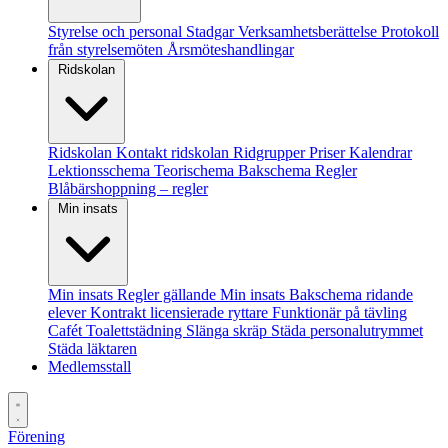
Styrelse och personal
Stadgar
Verksamhetsberättelse
Protokoll
från styrelsemöten
Årsmöteshandlingar
Ridskolan
Ridskolan
Kontakt ridskolan
Ridgrupper
Priser
Kalendrar
Lektionsschema
Teorischema
Bakschema
Regler
Blåbärshoppning – regler
Min insats
Min insats
Regler gällande Min insats
Bakschema ridande
elever
Kontrakt licensierade ryttare
Funktionär på tävling
Cafét
Toalettstädning
Slänga skräp
Städa personalutrymmet
Städa läktaren
Medlemsstall
Förening