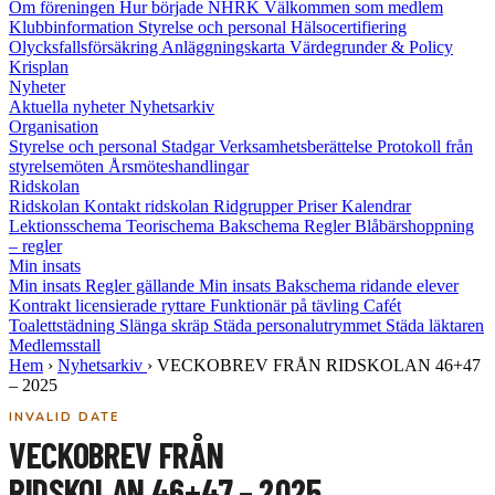
Om föreningen
Hur började NHRK
Välkommen som medlem
Klubbinformation
Styrelse och personal
Hälsocertifiering
Olycksfallsförsäkring
Anläggningskarta
Värdegrunder & Policy
Krisplan
Nyheter
Aktuella nyheter
Nyhetsarkiv
Organisation
Styrelse och personal
Stadgar
Verksamhetsberättelse
Protokoll från
styrelsemöten
Årsmöteshandlingar
Ridskolan
Ridskolan
Kontakt ridskolan
Ridgrupper
Priser
Kalendrar
Lektionsschema
Teorischema
Bakschema
Regler
Blåbärshoppning
– regler
Min insats
Min insats
Regler gällande Min insats
Bakschema ridande elever
Kontrakt licensierade ryttare
Funktionär på tävling
Cafét
Toalettstädning
Slänga skräp
Städa personalutrymmet
Städa läktaren
Medlemsstall
Hem
›
Nyhetsarkiv
›
VECKOBREV FRÅN RIDSKOLAN 46+47
– 2025
INVALID DATE
VECKOBREV FRÅN
RIDSKOLAN 46+47 – 2025