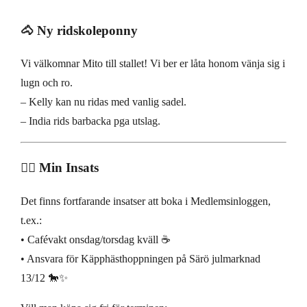
🐴 Ny ridskoleponny
Vi välkomnar Mito till stallet! Vi ber er låta honom vänja sig i
lugn och ro.
– Kelly kan nu ridas med vanlig sadel.
– India rids barbacka pga utslag.
🙋‍♀️ Min Insats
Det finns fortfarande insatser att boka i Medlemsinloggen,
t.ex.:
• Cafévakt onsdag/torsdag kväll ☕
• Ansvara för Käpphästhoppningen på Särö julmarknad
13/12 🐎✨