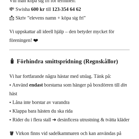
Vill man köpa sig fri för terminen:
💸 Swisha
600 kr
till
123-354 64 62
📩 Skriv ”elevens namn + köpa sig fri”
Vi uppskattar all ideell hjälp – den betyder mycket för
föreningen! ❤️
🧴 Förhindra smittspridning (Regnskållor)
Vi har fortfarande några hästar med utslag. Tänk på:
• Använd
endast
borstarna som hänger på boxdörren till
din
häst
• Låna inte borstar av varandra
• Klappa bara hästen du ska rida
• Rider du i flera stall ➜ desinficera utrustning & tvätta kläder
🪣 Virkon finns vid sadelkammaren och kan användas på